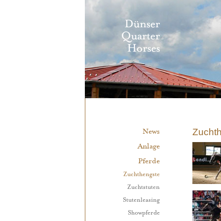
Direkt
zum
Inhalt
|
Direkt
zur
Navigation
News
Zucht
Anlage
Pferde
Zuchthengste
Zuchtstuten
Stutenleasing
Showpferde